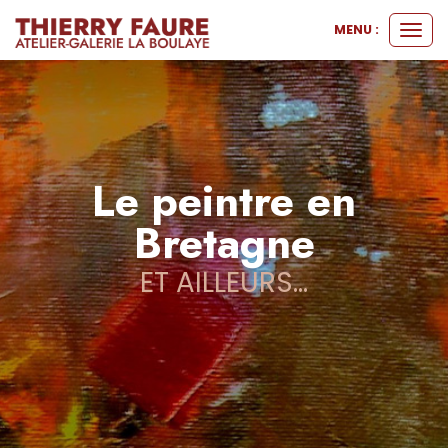
MENU :
Ouvr
le
men
Le peintre en
Bretagne
ET AILLEURS...