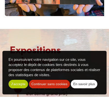
Expositions
peintures
En poursuivant votre navigation sur ce site, vous
acceptez le dépôt de cookies tiers destinés à vous
ET RECONNAISSANCES :
proposer des contenus de plateformes sociales et réaliser
des statistiques de visites.
J'accepte
Continuer sans cookies
En savoir plus
Salons de Cannes (plaquette
d'or 3ème grand prix)
Marseille (médaille d'or),