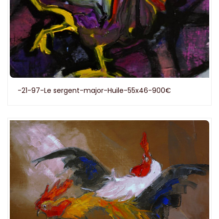
-21-97-Le sergent-major-Huile-55x46-900€