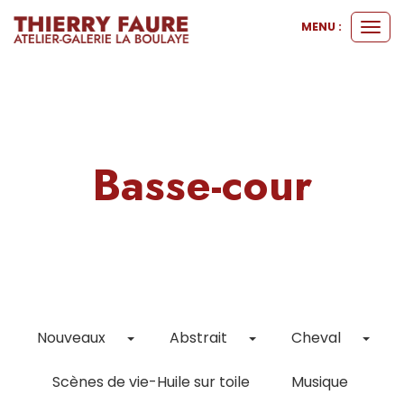
MENU :
Ouvr
le
men
Basse-cour
Toggle Dropdown
Toggle Dropdown
Togg
Nouveaux
Abstrait
Cheval
Scènes de vie-Huile sur toile
Musique